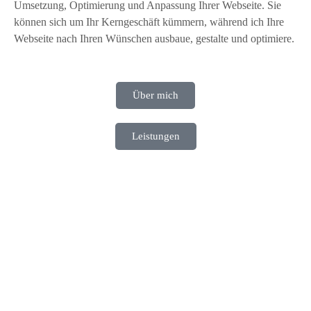
Umsetzung, Optimierung und Anpassung Ihrer Webseite. Sie
können sich um Ihr Kerngeschäft kümmern, während ich Ihre
Webseite nach Ihren Wünschen ausbaue, gestalte und optimiere.
Über mich
Leistungen
Sie wünschen sich…
… eine eigene Webseite, die Ihr Business nach Ihren Vorstellungen
repräsentiert?
… Unterstützung bei der technischen Umsetzung Ihrer Webseite?
… professionelle Hilfe, weil Sie bei Ihrer Webseite hier und da
einfach nicht weiterkommen?
… ein frisches, neues Design für Ihre Webseite, welches auch
mobil gut aussieht?
… mehr Zeit für Ihr Kerngeschäft, statt sich mit den Zeitfressern
Ihrer Webseite zu beschäftigen?